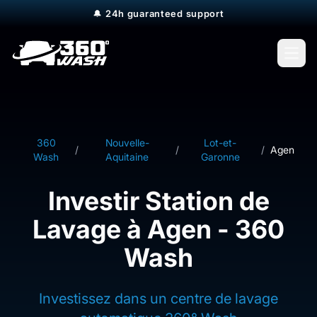
🔔
24h guaranteed support
Open
360
Nouvelle-
Lot-et-
/
/
/
Agen
Wash
Aquitaine
Garonne
Investir Station de
Lavage à Agen - 360
Wash
Investissez dans un centre de lavage