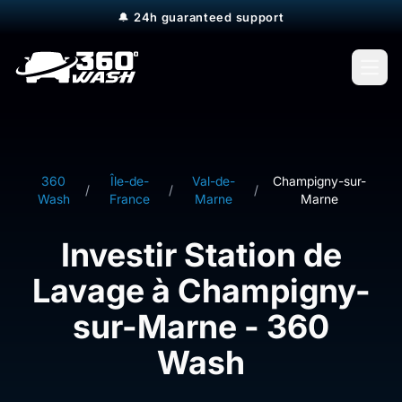
🔔
24h guaranteed support
Open
360
Île-de-
Val-de-
Champigny-sur-
/
/
/
Wash
France
Marne
Marne
Investir Station de
Lavage à Champigny-
sur-Marne - 360
Wash