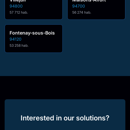
94800
94700
57 712 hab.
56 274 hab.
Fontenay-sous-Bois
94120
53 258 hab.
Interested in our solutions?