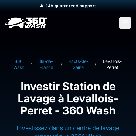
🔔
24h guaranteed support
Open
360
Île-de-
Hauts-de-
Levallois-
/
/
/
Wash
France
Seine
Perret
Investir Station de
Lavage à Levallois-
Perret - 360 Wash
Investissez dans un centre de lavage