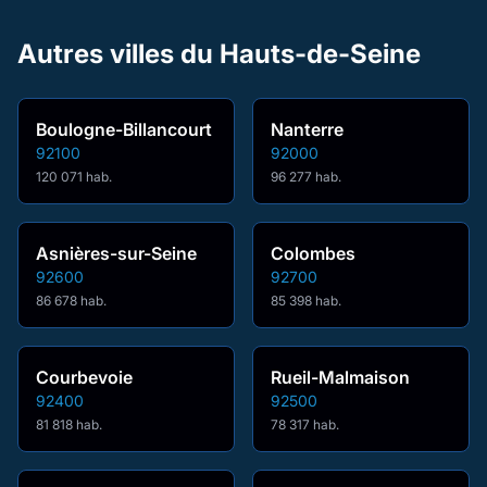
Autres villes du Hauts-de-Seine
Boulogne-Billancourt
Nanterre
92100
92000
120 071 hab.
96 277 hab.
Asnières-sur-Seine
Colombes
92600
92700
86 678 hab.
85 398 hab.
Courbevoie
Rueil-Malmaison
92400
92500
81 818 hab.
78 317 hab.