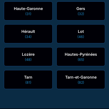
Haute-Garonne
Gers
(31)
(32)
Hérault
Lot
(34)
(46)
Lozère
Hautes-Pyrénées
(48)
(65)
Tarn
Tarn-et-Garonne
(81)
(82)